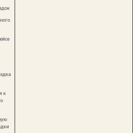
здок
ного
ейсе
ездка
я к
го
ную
здки