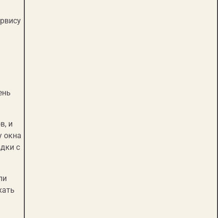
ервису
ень
в, и
у окна
здки с
ли
хать