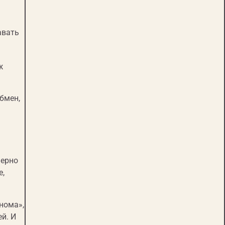
авать
ж
обмен,
мерно
е,
нома»,
ей. И