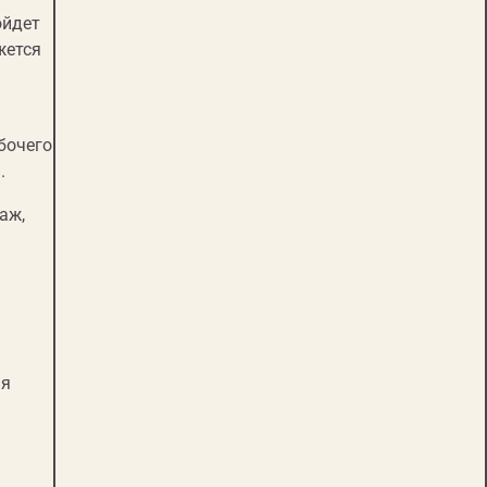
ойдет
жется
бочего
.
аж,
ия