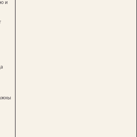
ью и
т
ца
важны