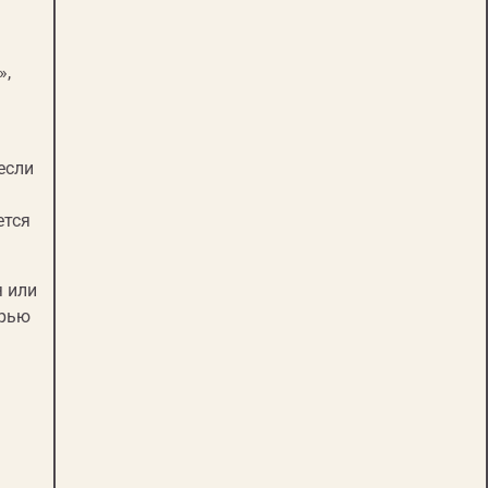
»,
если
ется
я или
ерью