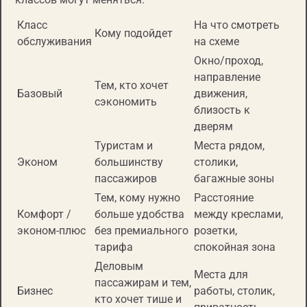
Класс
На что смотреть
Кому подойдет
обслуживания
на схеме
Окно/проход,
направление
Тем, кто хочет
Базовый
движения,
сэкономить
близость к
дверям
Туристам и
Места рядом,
Эконом
большинству
столики,
пассажиров
багажные зоны
Тем, кому нужно
Расстояние
Комфорт /
больше удобства
между креслами,
эконом-плюс
без премиального
розетки,
тарифа
спокойная зона
Деловым
Места для
пассажирам и тем,
Бизнес
работы, столик,
кто хочет тише и