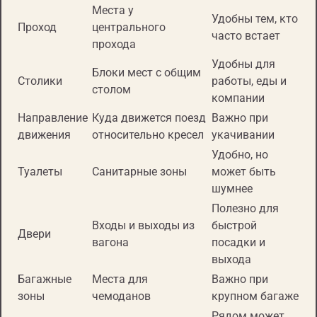
Места у
Удобны тем, кто
Проход
центрального
часто встает
прохода
Удобны для
Блоки мест с общим
Столики
работы, еды и
столом
компании
Направление
Куда движется поезд
Важно при
движения
относительно кресел
укачивании
Удобно, но
Туалеты
Санитарные зоны
может быть
шумнее
Полезно для
Входы и выходы из
быстрой
Двери
вагона
посадки и
выхода
Багажные
Места для
Важно при
зоны
чемоданов
крупном багаже
Рядом может