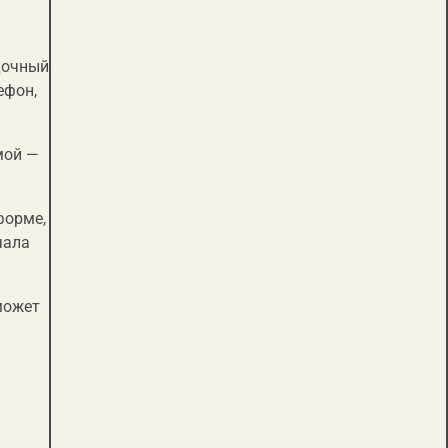
дочный
ефон,
мой —
форме,
чала
может