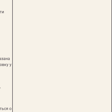
ти
азана
овку у
,
ться о