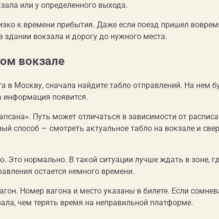
окзала или у определенного выхода.
зко к времени прибытия. Даже если поезд пришел воврем
 здании вокзала и дорогу до нужного места.
ком вокзале
га в Москву, сначала найдите табло отправлений. На нем б
да информация появится.
псана». Путь может отличаться в зависимости от расписа
й способ — смотреть актуальное табло на вокзале и све
ю. Это нормально. В такой ситуации лучше ждать в зоне, г
правления остается немного времени.
агон. Номер вагона и место указаны в билете. Если сомнев
кзала, чем терять время на неправильной платформе.