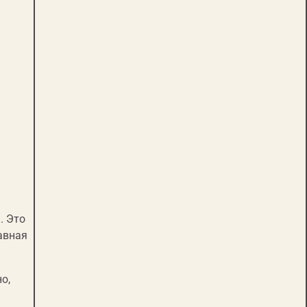
. Это
авная
о,