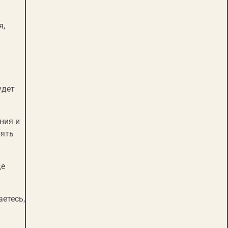
я,
удет
ния и
рять
де
аетесь,