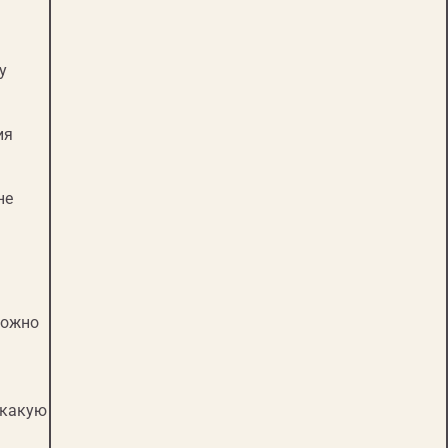
у
ия
не
можно
 какую